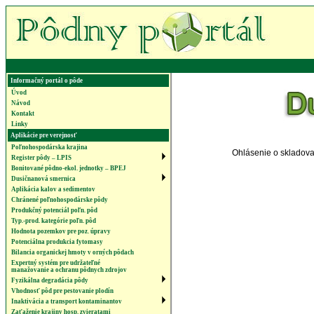
Informačný portál o pôde
Úvod
Návod
Kontakt
Linky
Aplikácie pre verejnosť
Poľnohospodárska krajina
Ohlásenie o skladova
Register pôdy – LPIS
Bonitované pôdno-ekol. jednotky – BPEJ
Dusičnanová smernica
Aplikácia kalov a sedimentov
Chránené poľnohospodárske pôdy
Produkčný potenciál poľn. pôd
Typ.-prod. kategórie poľn. pôd
Hodnota pozemkov pre poz. úpravy
Potenciálna produkcia fytomasy
Bilancia organickej hmoty v orných pôdach
Expertný systém pre udržateľné
manažovanie a ochranu pôdnych zdrojov
Fyzikálna degradácia pôdy
Vhodnosť pôd pre pestovanie plodín
Inaktivácia a transport kontaminantov
Zaťaženie krajiny hosp. zvieratami