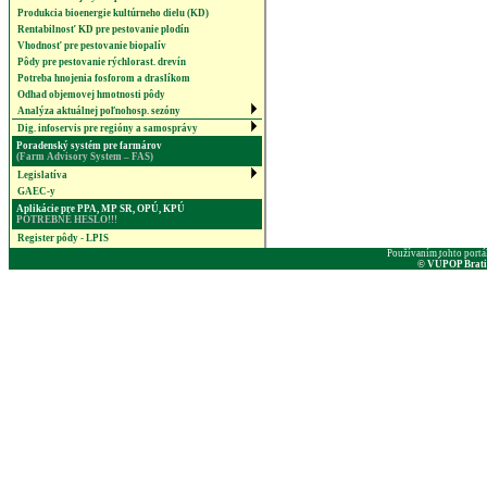
Produkcia bioenergie kultúrneho dielu (KD)
Rentabilnosť KD pre pestovanie plodín
Vhodnosť pre pestovanie biopalív
Pôdy pre pestovanie rýchlorast. drevín
Potreba hnojenia fosforom a draslíkom
Odhad objemovej hmotnosti pôdy
Analýza aktuálnej poľnohosp. sezóny
Dig. infoservis pre regióny a samosprávy
Poradenský systém pre farmárov
(Farm Advisory System – FAS)
Legislatíva
GAEC-y
Aplikácie pre PPA, MP SR, OPÚ, KPÚ
POTREBNÉ HESLO!!!
Register pôdy - LPIS
Používaním tohto portá
© VÚPOP Bratisl