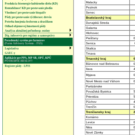
Malacky
Produkcia bioenergie kultúrneho dielu (KD)
Pezinok
Rentabilnosť KD pre pestovanie plodín
Senec
Vhodnosť pre pestovanie biopalív
Pôdy pre pestovanie rýchlorast. drevín
Bratislavský kraj
Potreba hnojenia fosforom a draslíkom
Dunajská Streda
Odhad objemovej hmotnosti pôdy
Galanta
Analýza aktuálnej poľnohosp. sezóny
Hlohovec
Dig. infoservis pre regióny a samosprávy
Piešťany
0
Poradenský systém pre farmárov
Senica
(Farm Advisory System – FAS)
Skalica
Legislatíva
GAEC-y
Trnava
Aplikácie pre PPA, MP SR, OPÚ, KPÚ
Trnavský kraj
0
POTREBNÉ HESLO!!!
Bánovce nad Bebravou
0
Register pôdy - LPIS
Ilava
4
Myjava
0
Nové Mesto nad Váhom
0
Partizánske
Považská Bystrica
5
Prievidza
5
Púchov
4
Trenčín
0
Trenčiansky kraj
2
Komárno
Levice
0
Nitra
0
Nové Zámky