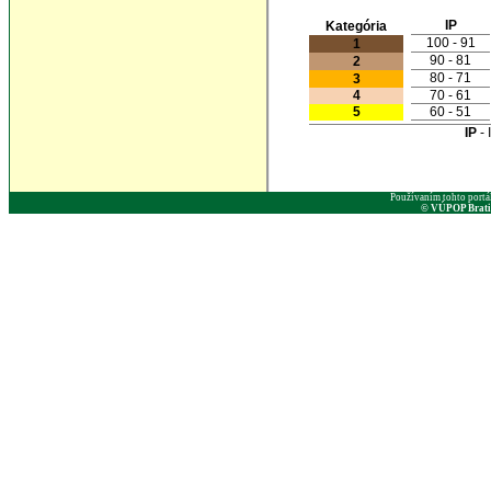
IP
Kategória
100 - 91
1
90 - 81
2
80 - 71
3
4
70 - 61
5
60 - 51
IP
- 
Používaním tohto portá
© VÚPOP Bratisl