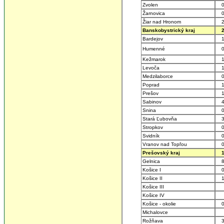
Zvolen
0
Žarnovica
0
Žiar nad Hronom
2
Banskobystrický kraj
2
Bardejov
1
Humenné
0
Kežmarok
1
Levoča
1
Medzilaborce
0
Poprad
1
Prešov
1
Sabinov
4
Snina
0
Stará Ľubovňa
3
Stropkov
0
Svidník
0
Vranov nad Topľou
0
Prešovský kraj
1
Gelnica
8
Košice I
0
Košice II
1
Košice III
Košice IV
Košice - okolie
0
Michalovce
Rožňava
3