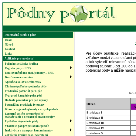
Informačný portál o pôde
Úvod
Návod
Kontakt
Pre účely praktickej realiz
Linky
vzťahov medzi vlastnosťami pô
Aplikácie pre verejnosť
a tak vytvoriť relevantnú sú
Poľnohospodárska krajina
bodovej stupnici, (od 100 do 1
Register pôdy – LPIS
potenciál pôdy a
nižšie
naopak 
Bonitované pôdno-ekol. jednotky – BPEJ
Dusičnanová smernica
Aplikácia kalov a sedimentov
Chránené poľnohospodárske pôdy
Produkčný potenciál poľn. pôd
Tabuľ
Typ.-prod. kategórie poľn. pôd
Hodnota pozemkov pre poz. úpravy
Okres
Potenciálna produkcia fytomasy
0
Bilancia organickej hmoty v orných pôdach
Bratislava I
Expertný systém pre udržateľné
manažovanie a ochranu pôdnych zdrojov
Bratislava II
Fyzikálna degradácia pôdy
Bratislava III
Vhodnosť pôd pre pestovanie plodín
Bratislava IV
Inaktivácia a transport kontaminantov
Bratislava V
Zaťaženie krajiny hosp. zvieratami