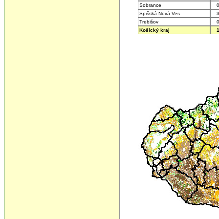
Sobrance
0
Spišská Nová Ves
3
Trebišov
0
Košický kraj
1