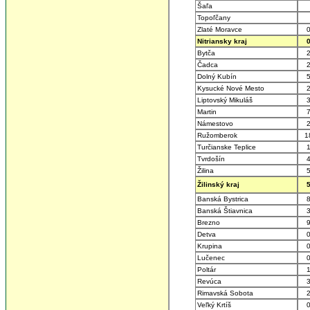
Šaľa
Topoľčany
Zlaté Moravce
0
Nitriansky kraj
0
Bytča
2
Čadca
2
Dolný Kubín
5
Kysucké Nové Mesto
2
Liptovský Mikuláš
3
Martin
7
Námestovo
2
Ružomberok
1
Turčianske Teplice
1
Tvrdošín
4
Žilina
5
Žilinský kraj
5
Banská Bystrica
8
Banská Štiavnica
3
Brezno
9
Detva
0
Krupina
0
Lučenec
0
Poltár
1
Revúca
3
Rimavská Sobota
2
Veľký Krtíš
0