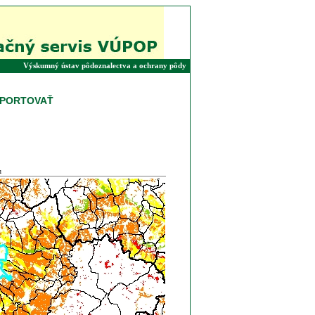
Výskumný ústav pôdoznalectva a ochrany pôdy
o
SPORTOVAŤ
u