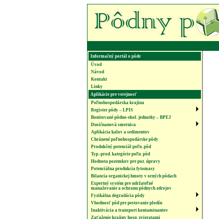
Informačný portál o pôde
Úvod
Návod
Kontakt
Linky
Aplikácie pre verejnosť
Poľnohospodárska krajina
Register pôdy – LPIS
Bonitované pôdno-ekol. jednotky – BPEJ
Dusičnanová smernica
Aplikácia kalov a sedimentov
Chránené poľnohospodárske pôdy
Produkčný potenciál poľn. pôd
Typ.-prod. kategórie poľn. pôd
Hodnota pozemkov pre poz. úpravy
Potenciálna produkcia fytomasy
Bilancia organickej hmoty v orných pôdach
Expertný systém pre udržateľné
manažovanie a ochranu pôdnych zdrojov
Fyzikálna degradácia pôdy
Vhodnosť pôd pre pestovanie plodín
Inaktivácia a transport kontaminantov
Zaťaženie krajiny hosp. zvieratami