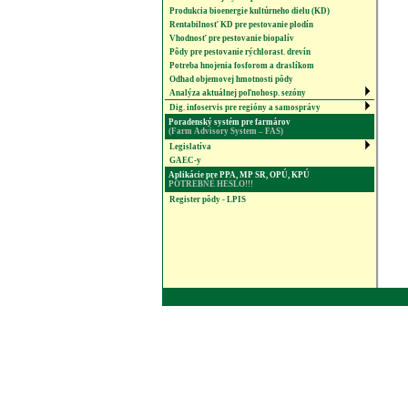
Produkcia bioenergie kultúrneho dielu (KD)
Rentabilnosť KD pre pestovanie plodín
Vhodnosť pre pestovanie biopalív
Pôdy pre pestovanie rýchlorast. drevín
Potreba hnojenia fosforom a draslíkom
Odhad objemovej hmotnosti pôdy
Analýza aktuálnej poľnohosp. sezóny
Dig. infoservis pre regióny a samosprávy
Poradenský systém pre farmárov
(Farm Advisory System – FAS)
Legislatíva
GAEC-y
Aplikácie pre PPA, MP SR, OPÚ, KPÚ
POTREBNÉ HESLO!!!
Register pôdy - LPIS