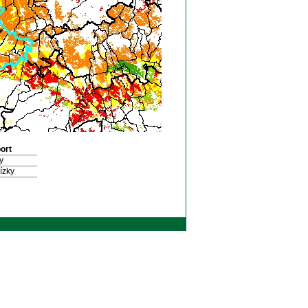
ort
y
ízky