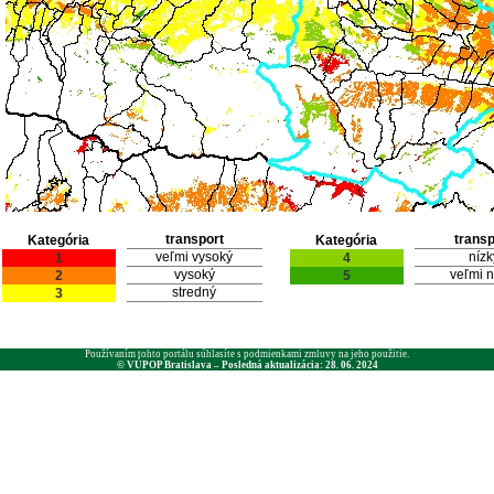
transport
transp
Kategória
Kategória
veľmi vysoký
nízk
1
4
vysoký
veľmi n
2
5
stredný
3
Používaním tohto portálu súhlasíte s podmienkami zmluvy na jeho použitie.
© VÚPOP Bratislava – Posledná aktualizácia: 28. 06. 2024