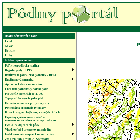
Informačný portál o pôde
Úvod
P
Návod
Kontakt
Linky
Aplikácie pre verejnosť
Poľnohospodárska krajina
Register pôdy – LPIS
Bonitované pôdno-ekol. jednotky – BPEJ
Dusičnanová smernica
Aplikácia kalov a sedimentov
Chránené poľnohospodárske pôdy
Produkčný potenciál poľn. pôd
Typ.-prod. kategórie poľn. pôd
Hodnota pozemkov pre poz. úpravy
Potenciálna produkcia fytomasy
Bilancia organickej hmoty v orných pôdach
Expertný systém pre udržateľné
manažovanie a ochranu pôdnych zdrojov
Fyzikálna degradácia pôdy
Vhodnosť pôd pre pestovanie plodín
Inaktivácia a transport kontaminantov
Zaťaženie krajiny hosp. zvieratami