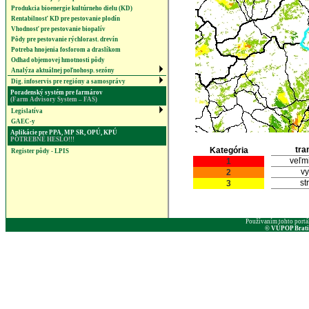
Produkcia bioenergie kultúrneho dielu (KD)
Rentabilnosť KD pre pestovanie plodín
Vhodnosť pre pestovanie biopalív
Pôdy pre pestovanie rýchlorast. drevín
Potreba hnojenia fosforom a draslíkom
Odhad objemovej hmotnosti pôdy
Analýza aktuálnej poľnohosp. sezóny
Dig. infoservis pre regióny a samosprávy
Poradenský systém pre farmárov
(Farm Advisory System – FAS)
Legislatíva
GAEC-y
Aplikácie pre PPA, MP SR, OPÚ, KPÚ
POTREBNÉ HESLO!!!
tra
Kategória
Register pôdy - LPIS
veľm
1
v
2
st
3
Používaním tohto portá
© VÚPOP Bratisl