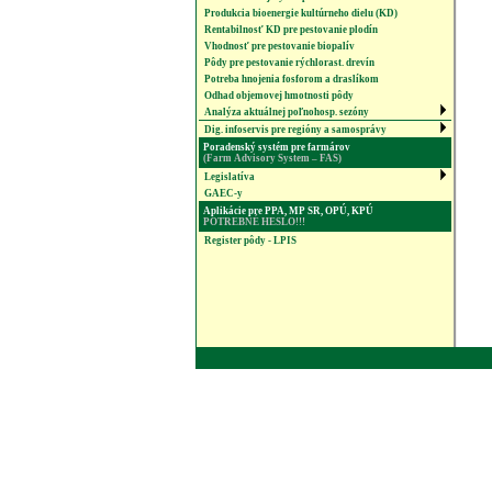
Produkcia bioenergie kultúrneho dielu (KD)
Rentabilnosť KD pre pestovanie plodín
Vhodnosť pre pestovanie biopalív
Pôdy pre pestovanie rýchlorast. drevín
Potreba hnojenia fosforom a draslíkom
Odhad objemovej hmotnosti pôdy
Analýza aktuálnej poľnohosp. sezóny
Dig. infoservis pre regióny a samosprávy
Poradenský systém pre farmárov
(Farm Advisory System – FAS)
Legislatíva
GAEC-y
Aplikácie pre PPA, MP SR, OPÚ, KPÚ
POTREBNÉ HESLO!!!
Register pôdy - LPIS