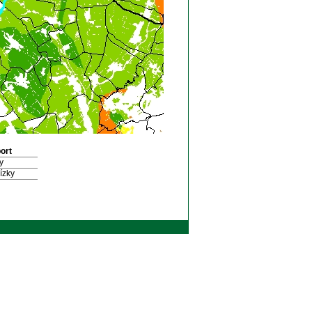
ort
y
ízky