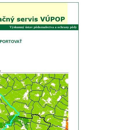
Výskumný ústav pôdoznalectva a ochrany pôdy
o
SPORTOVAŤ
u