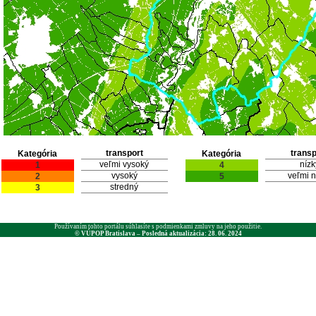
transport
transp
Kategória
Kategória
veľmi vysoký
nízk
1
4
vysoký
veľmi n
2
5
stredný
3
Používaním tohto portálu súhlasíte s podmienkami zmluvy na jeho použitie.
© VÚPOP Bratislava – Posledná aktualizácia: 28. 06. 2024