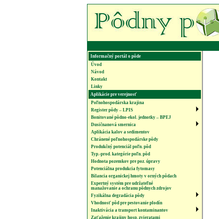
Informačný portál o pôde
Úvod
Návod
Kontakt
Linky
Aplikácie pre verejnosť
Poľnohospodárska krajina
Register pôdy – LPIS
Bonitované pôdno-ekol. jednotky – BPEJ
Dusičnanová smernica
Aplikácia kalov a sedimentov
Chránené poľnohospodárske pôdy
Produkčný potenciál poľn. pôd
Typ.-prod. kategórie poľn. pôd
Hodnota pozemkov pre poz. úpravy
Potenciálna produkcia fytomasy
Bilancia organickej hmoty v orných pôdach
Expertný systém pre udržateľné
manažovanie a ochranu pôdnych zdrojov
Fyzikálna degradácia pôdy
Vhodnosť pôd pre pestovanie plodín
Inaktivácia a transport kontaminantov
Zaťaženie krajiny hosp. zvieratami