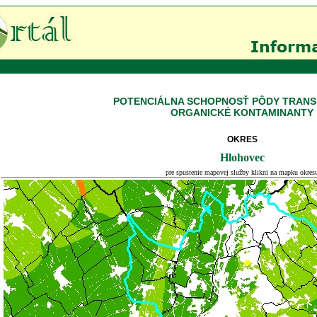
POTENCIÁLNA SCHOPNOSŤ PÔDY TRAN
ORGANICKÉ KONTAMINANTY
OKRES
Hlohovec
pre spustenie mapovej služby klikni na mapku okres