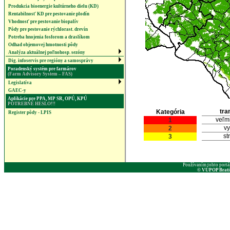
Produkcia bioenergie kultúrneho dielu (KD)
Rentabilnosť KD pre pestovanie plodín
Vhodnosť pre pestovanie biopalív
Pôdy pre pestovanie rýchlorast. drevín
Potreba hnojenia fosforom a draslíkom
Odhad objemovej hmotnosti pôdy
Analýza aktuálnej poľnohosp. sezóny
Dig. infoservis pre regióny a samosprávy
Poradenský systém pre farmárov
(Farm Advisory System – FAS)
Legislatíva
GAEC-y
Aplikácie pre PPA, MP SR, OPÚ, KPÚ
POTREBNÉ HESLO!!!
tra
Kategória
Register pôdy - LPIS
veľm
1
v
2
st
3
Používaním tohto portá
© VÚPOP Bratisl