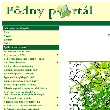
Informačný portál o pôde
Úvod
P
Návod
Kontakt
Linky
Aplikácie pre verejnosť
Poľnohospodárska krajina
Register pôdy – LPIS
Bonitované pôdno-ekol. jednotky – BPEJ
Dusičnanová smernica
Aplikácia kalov a sedimentov
Chránené poľnohospodárske pôdy
Produkčný potenciál poľn. pôd
Typ.-prod. kategórie poľn. pôd
Hodnota pozemkov pre poz. úpravy
Potenciálna produkcia fytomasy
Bilancia organickej hmoty v orných pôdach
Expertný systém pre udržateľné
manažovanie a ochranu pôdnych zdrojov
Fyzikálna degradácia pôdy
Vhodnosť pôd pre pestovanie plodín
Inaktivácia a transport kontaminantov
Zaťaženie krajiny hosp. zvieratami