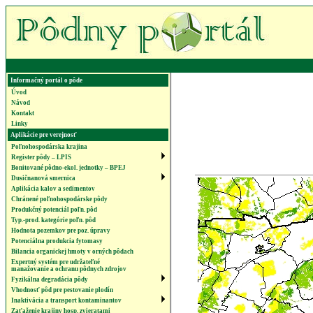
Informačný portál o pôde
Úvod
Návod
Kontakt
Linky
Aplikácie pre verejnosť
Poľnohospodárska krajina
Register pôdy – LPIS
Bonitované pôdno-ekol. jednotky – BPEJ
Dusičnanová smernica
Aplikácia kalov a sedimentov
Chránené poľnohospodárske pôdy
Produkčný potenciál poľn. pôd
Typ.-prod. kategórie poľn. pôd
Hodnota pozemkov pre poz. úpravy
Potenciálna produkcia fytomasy
Bilancia organickej hmoty v orných pôdach
Expertný systém pre udržateľné
manažovanie a ochranu pôdnych zdrojov
Fyzikálna degradácia pôdy
Vhodnosť pôd pre pestovanie plodín
Inaktivácia a transport kontaminantov
Zaťaženie krajiny hosp. zvieratami