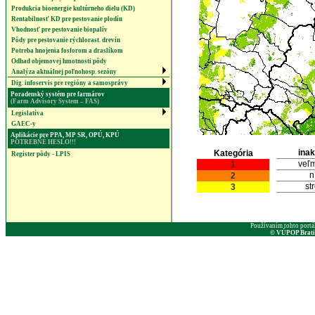
Produkcia bioenergie kultúrneho dielu (KD)
Rentabilnosť KD pre pestovanie plodín
Vhodnosť pre pestovanie biopalív
Pôdy pre pestovanie rýchlorast. drevín
Potreba hnojenia fosforom a draslíkom
Odhad objemovej hmotnosti pôdy
Analýza aktuálnej poľnohosp. sezóny
Dig. infoservis pre regióny a samosprávy
Poradenský systém pre farmárov
(Farm Advisory System – FAS)
Legislatíva
GAEC-y
Aplikácie pre PPA, MP SR, OPÚ, KPÚ
POTREBNÉ HESLO!!!
inak
Kategória
Register pôdy - LPIS
veľm
1
n
2
st
3
Používaním tohto portá
© VÚPOP Bratisl