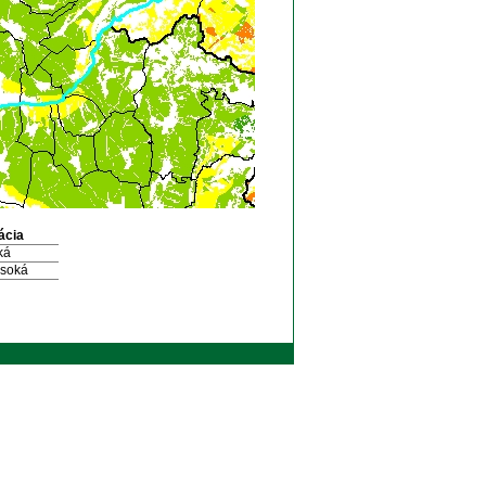
ácia
ká
ysoká