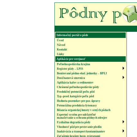
Informačný portál o pôde
Úvod
Návod
Kontakt
Linky
Aplikácie pre verejnosť
Poľnohospodárska krajina
Register pôdy – LPIS
Bonitované pôdno-ekol. jednotky – BPEJ
Dusičnanová smernica
Aplikácia kalov a sedimentov
Chránené poľnohospodárske pôdy
Produkčný potenciál poľn. pôd
Typ.-prod. kategórie poľn. pôd
Hodnota pozemkov pre poz. úpravy
Potenciálna produkcia fytomasy
Bilancia organickej hmoty v orných pôdach
Expertný systém pre udržateľné
manažovanie a ochranu pôdnych zdrojov
Fyzikálna degradácia pôdy
Vhodnosť pôd pre pestovanie plodín
Inaktivácia a transport kontaminantov
Zaťaženie krajiny hosp. zvieratami