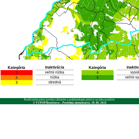
inaktivácia
inaktiv
Kategória
Kategória
veľmi nízka
vyso
1
4
nízka
veľmi v
2
5
stredná
3
Používaním tohto portálu súhlasíte s podmienkami zmluvy na jeho použitie.
© VÚPOP Bratislava – Posledná aktualizácia: 28. 06. 2024