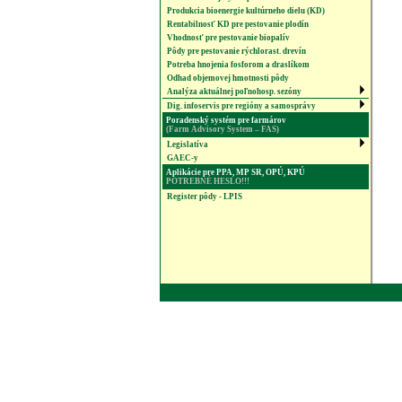
Produkcia bioenergie kultúrneho dielu (KD)
Rentabilnosť KD pre pestovanie plodín
Vhodnosť pre pestovanie biopalív
Pôdy pre pestovanie rýchlorast. drevín
Potreba hnojenia fosforom a draslíkom
Odhad objemovej hmotnosti pôdy
Analýza aktuálnej poľnohosp. sezóny
Dig. infoservis pre regióny a samosprávy
Poradenský systém pre farmárov
(Farm Advisory System – FAS)
Legislatíva
GAEC-y
Aplikácie pre PPA, MP SR, OPÚ, KPÚ
POTREBNÉ HESLO!!!
Register pôdy - LPIS