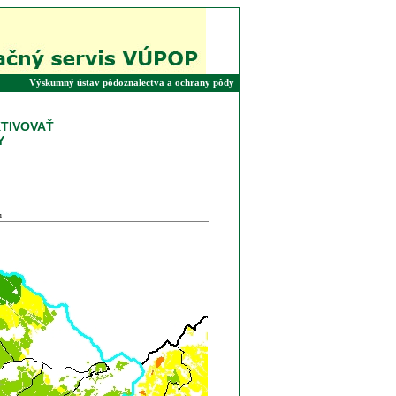
Výskumný ústav pôdoznalectva a ochrany pôdy
o
TIVOVAŤ
Y
u